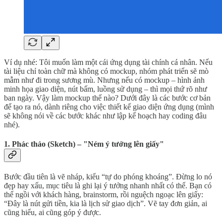
Ví dụ nhé: Tôi muốn làm một cái ứng dụng tài chính cá nhân. Nếu
tài liệu chỉ toàn chữ mà không có mockup, nhóm phát triển sẽ mò
mẫm như đi trong sương mù. Nhưng nếu có mockup – hình ảnh
minh họa giao diện, nút bấm, luồng sử dụng – thì mọi thứ rõ như
ban ngày. Vậy làm mockup thế nào? Dưới đây là các bước cơ bản
để tạo ra nó, dành riêng cho việc thiết kế giao diện ứng dụng (mình
sẽ không nói về các bước khác như lập kế hoạch hay coding đâu
nhé).
1. Phác thảo (Sketch) – "Ném ý tưởng lên giấy"
Bước đầu tiên là vẽ nháp, kiểu “tự do phóng khoáng”. Đừng lo nó
đẹp hay xấu, mục tiêu là ghi lại ý tưởng nhanh nhất có thể. Bạn có
thể ngồi với khách hàng, brainstorm, rồi nguệch ngoạc lên giấy:
“Đây là nút gửi tiền, kia là lịch sử giao dịch”. Vẽ tay đơn giản, ai
cũng hiểu, ai cũng góp ý được.