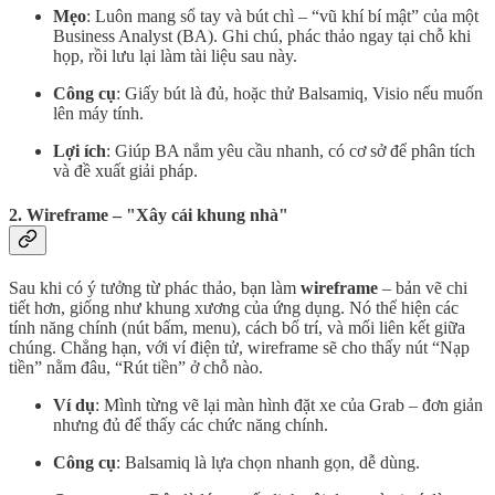
Mẹo
: Luôn mang sổ tay và bút chì – “vũ khí bí mật” của một
Business Analyst (BA). Ghi chú, phác thảo ngay tại chỗ khi
họp, rồi lưu lại làm tài liệu sau này.
Công cụ
: Giấy bút là đủ, hoặc thử Balsamiq, Visio nếu muốn
lên máy tính.
Lợi ích
: Giúp BA nắm yêu cầu nhanh, có cơ sở để phân tích
và đề xuất giải pháp.
2. Wireframe – "Xây cái khung nhà"
Sau khi có ý tưởng từ phác thảo, bạn làm
wireframe
– bản vẽ chi
tiết hơn, giống như khung xương của ứng dụng. Nó thể hiện các
tính năng chính (nút bấm, menu), cách bố trí, và mối liên kết giữa
chúng. Chẳng hạn, với ví điện tử, wireframe sẽ cho thấy nút “Nạp
tiền” nằm đâu, “Rút tiền” ở chỗ nào.
Ví dụ
: Mình từng vẽ lại màn hình đặt xe của Grab – đơn giản
nhưng đủ để thấy các chức năng chính.
Công cụ
: Balsamiq là lựa chọn nhanh gọn, dễ dùng.