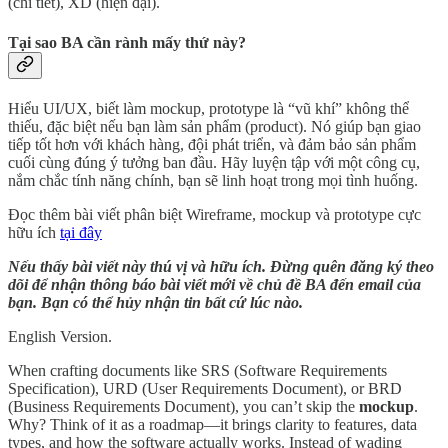
(chi tiết), XD (hiện đại).
Tại sao BA cần rành mấy thứ này?
Hiểu UI/UX, biết làm mockup, prototype là “vũ khí” không thể
thiếu, đặc biệt nếu bạn làm sản phẩm (product). Nó giúp bạn giao
tiếp tốt hơn với khách hàng, đội phát triển, và đảm bảo sản phẩm
cuối cùng đúng ý tưởng ban đầu. Hãy luyện tập với một công cụ,
nắm chắc tính năng chính, bạn sẽ linh hoạt trong mọi tình huống.
Đọc thêm bài viết phân biệt Wireframe, mockup và prototype cực
hữu ích
tại đây
Nếu thấy bài viết này thú vị và hữu ích. Đừng quên đăng ký theo
dõi để nhận thông báo bài viết mới về chủ đề BA đến email của
bạn. Bạn có thể hủy nhận tin bất cứ lúc nào.
English Version.
When crafting documents like SRS (Software Requirements
Specification), URD (User Requirements Document), or BRD
(Business Requirements Document), you can’t skip the
mockup
.
Why? Think of it as a roadmap—it brings clarity to features, data
types, and how the software actually works. Instead of wading