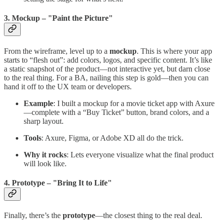
3. Mockup – "Paint the Picture"
From the wireframe, level up to a
mockup
. This is where your app
starts to “flesh out”: add colors, logos, and specific content. It’s like
a static snapshot of the product—not interactive yet, but darn close
to the real thing. For a BA, nailing this step is gold—then you can
hand it off to the UX team or developers.
Example
: I built a mockup for a movie ticket app with Axure
—complete with a “Buy Ticket” button, brand colors, and a
sharp layout.
Tools
: Axure, Figma, or Adobe XD all do the trick.
Why it rocks
: Lets everyone visualize what the final product
will look like.
4. Prototype – "Bring It to Life"
Finally, there’s the
prototype
—the closest thing to the real deal.