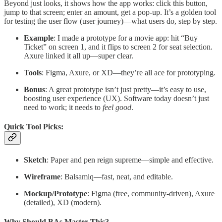
Beyond just looks, it shows how the app works: click this button,
jump to that screen; enter an amount, get a pop-up. It’s a golden tool
for testing the user flow (user journey)—what users do, step by step.
Example
: I made a prototype for a movie app: hit “Buy
Ticket” on screen 1, and it flips to screen 2 for seat selection.
Axure linked it all up—super clear.
Tools
: Figma, Axure, or XD—they’re all ace for prototyping.
Bonus
: A great prototype isn’t just pretty—it’s easy to use,
boosting user experience (UX). Software today doesn’t just
need to work; it needs to
feel good
.
Quick Tool Picks:
Sketch
: Paper and pen reign supreme—simple and effective.
Wireframe
: Balsamiq—fast, neat, and editable.
Mockup/Prototype
: Figma (free, community-driven), Axure
(detailed), XD (modern).
Why Should BAs Master This?