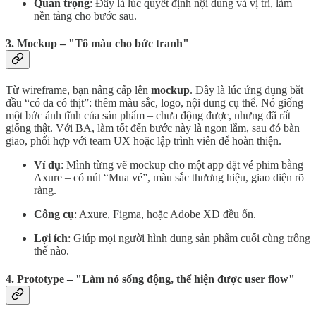
Quan trọng
: Đây là lúc quyết định nội dung và vị trí, làm
nền tảng cho bước sau.
3. Mockup – "Tô màu cho bức tranh"
Từ wireframe, bạn nâng cấp lên
mockup
. Đây là lúc ứng dụng bắt
đầu “có da có thịt”: thêm màu sắc, logo, nội dung cụ thể. Nó giống
một bức ảnh tĩnh của sản phẩm – chưa động được, nhưng đã rất
giống thật. Với BA, làm tốt đến bước này là ngon lắm, sau đó bàn
giao, phối hợp với team UX hoặc lập trình viên để hoàn thiện.
Ví dụ
: Mình từng vẽ mockup cho một app đặt vé phim bằng
Axure – có nút “Mua vé”, màu sắc thương hiệu, giao diện rõ
ràng.
Công cụ
: Axure, Figma, hoặc Adobe XD đều ổn.
Lợi ích
: Giúp mọi người hình dung sản phẩm cuối cùng trông
thế nào.
4. Prototype – "Làm nó sống động, thể hiện được user flow"