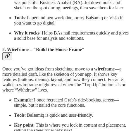
weapons of a Business Analyst (BA). Jot down notes and
sketch on the spot during meetings, then save them for later.
Tools
: Paper and pen work fine, or try Balsamiq or Visio if
you want to go digital.
Why it rocks
: Helps BAs nail requirements quickly and gives
a solid base for analysis and solutions.
2. Wireframe – "Build the House Frame"
Once you’ve got ideas from sketching, move to a
wireframe
—a
more detailed draft, like the skeleton of your app. It shows key
features (buttons, menus), layout, and how they connect. For an e-
wallet, a wireframe might reveal where the “Top Up” button sits or
where “Withdraw” lives.
Example
: I once recreated Grab’s ride-booking screen—
simple, but it nailed the core functions.
Tools
: Balsamiq is quick and user-friendly.
Key point
: This is where you lock in content and placement,
setting the stage for what’s next.