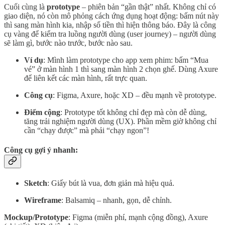
Cuối cùng là
prototype
– phiên bản “gần thật” nhất. Không chỉ có
giao diện, nó còn mô phỏng cách ứng dụng hoạt động: bấm nút này
thì sang màn hình kia, nhập số tiền thì hiện thông báo. Đây là công
cụ vàng để kiểm tra luồng người dùng (user journey) – người dùng
sẽ làm gì, bước nào trước, bước nào sau.
Ví dụ
: Mình làm prototype cho app xem phim: bấm “Mua
vé” ở màn hình 1 thì sang màn hình 2 chọn ghế. Dùng Axure
để liên kết các màn hình, rất trực quan.
Công cụ
: Figma, Axure, hoặc XD – đều mạnh về prototype.
Điểm cộng
: Prototype tốt không chỉ đẹp mà còn dễ dùng,
tăng trải nghiệm người dùng (UX). Phần mềm giờ không chỉ
cần “chạy được” mà phải “chạy ngon”!
Công cụ gợi ý nhanh:
Sketch
: Giấy bút là vua, đơn giản mà hiệu quả.
Wireframe
: Balsamiq – nhanh, gọn, dễ chỉnh.
Mockup/Prototype
: Figma (miễn phí, mạnh cộng đồng), Axure