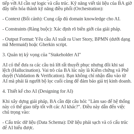
tiếp với AI cần sự logic và cấu trúc. Kỹ năng viết tài liệu của BA giờ
đây tiến hóa thành kỹ năng điều phối (Orchestration):
- Context (Bối cảnh): Cung cấp đủ domain knowledge cho AI.
- Constraints (Ràng buộc): Xác định rõ biên giới của giải pháp.
- Output Format: Yêu cầu AI xuất ra User Story, BPMN (dưới dạng
mã Mermaid) hoặc Gherkin script.
3. Quản trị kỳ vọng của "Stakeholder AI"
AI có thể đưa ra các câu trả lời rất thuyết phục nhưng đôi khi sai
lệch (Hallucination). Vai trò của BA lúc này là Kiểm chứng và Phê
duyệt (Validation & Verification). Bạn không chỉ nhận đầu vào từ
AI mà phải là người bộ lọc cuối cùng để đảm bảo giá trị kinh doanh.
4. Thiết kế cho AI (Designing for AI)
Khi xây dựng giải pháp, BA cần đặt câu hỏi: "Làm sao để hệ thống
này có thể giao tiếp tốt với các AI khác?". Điều này dẫn đến việc
chú trọng vào:
- Cấu trúc dữ liệu (Data Schema): Dữ liệu phải sạch và có cấu trúc
để AI hiểu được.