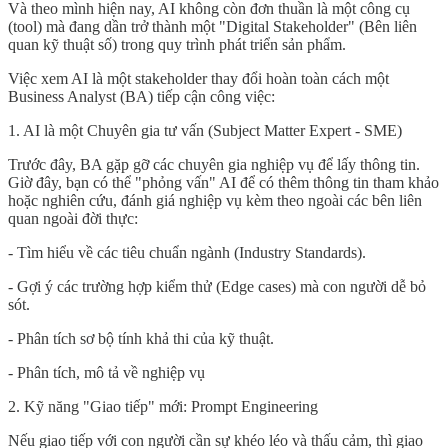
Và theo mình hiện nay, AI không còn đơn thuần là một công cụ
(tool) mà đang dần trở thành một "Digital Stakeholder" (Bên liên
quan kỹ thuật số) trong quy trình phát triển sản phẩm.
Việc xem AI là một stakeholder thay đổi hoàn toàn cách một
Business Analyst (BA) tiếp cận công việc:
1. AI là một Chuyên gia tư vấn (Subject Matter Expert - SME)
Trước đây, BA gặp gỡ các chuyên gia nghiệp vụ để lấy thông tin.
Giờ đây, bạn có thể "phỏng vấn" AI để có thêm thông tin tham khảo
hoặc nghiên cứu, đánh giá nghiệp vụ kèm theo ngoài các bên liên
quan ngoài đời thực:
- Tìm hiểu về các tiêu chuẩn ngành (Industry Standards).
- Gợi ý các trường hợp kiểm thử (Edge cases) mà con người dễ bỏ
sót.
- Phân tích sơ bộ tính khả thi của kỹ thuật.
- Phân tích, mô tả về nghiệp vụ
2. Kỹ năng "Giao tiếp" mới: Prompt Engineering
Nếu giao tiếp với con người cần sự khéo léo và thấu cảm, thì giao