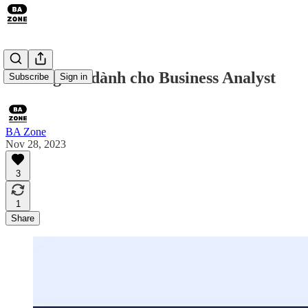
7 chứng chỉ dành cho Business Analyst
Subscribe
Sign in
BA Zone
Nov 28, 2023
3
1
Share